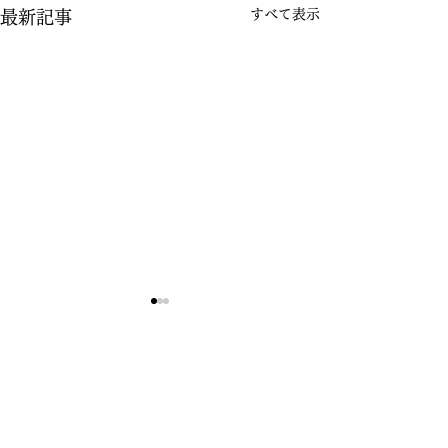
すべて表示
最新記事
コメント
７月の店休日
６月の店休日